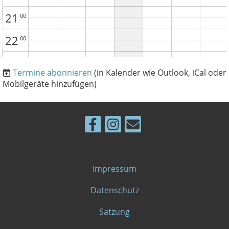
21
00
22
00
23
00
Termine abonnieren
(in Kalender wie Outlook, iCal oder
Mobilgeräte hinzufügen)
Impressum
Datenschutz
Satzung