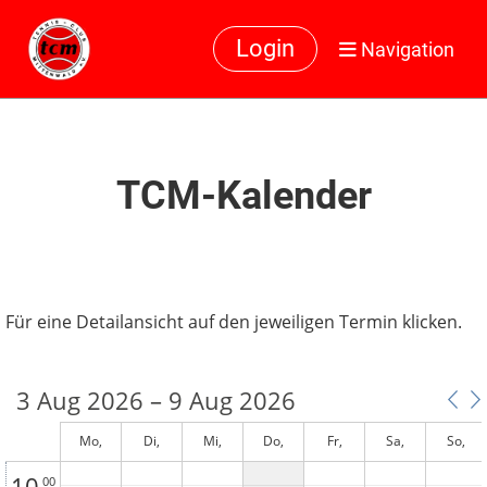
0
00
Login
Navigation
1
00
2
00
3
00
TCM-Kalender
4
00
5
00
6
00
Für eine Detailansicht auf den jeweiligen Termin klicken.
7
00
8
00
3 Aug 2026 – 9 Aug 2026
9
00
Mo,
Di,
Mi,
Do,
Fr,
Sa,
So,
August 3
August 4
August 5
August 6
August 7
August 8
August 9
10
00